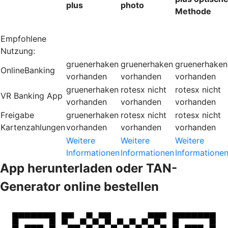
plus
photo
Methode
Empfohlene
Nutzung:
gruenerhaken
gruenerhaken
gruenerhaken
OnlineBanking
vorhanden
vorhanden
vorhanden
gruenerhaken
rotesx
nicht
rotesx
nicht
VR Banking App
vorhanden
vorhanden
vorhanden
Freigabe
gruenerhaken
rotesx
nicht
rotesx
nicht
Kartenzahlungen
vorhanden
vorhanden
vorhanden
Weitere
Weitere
Weitere
Informationen
Informationen
Informatione
App herunterladen oder TAN-
Generator online bestellen