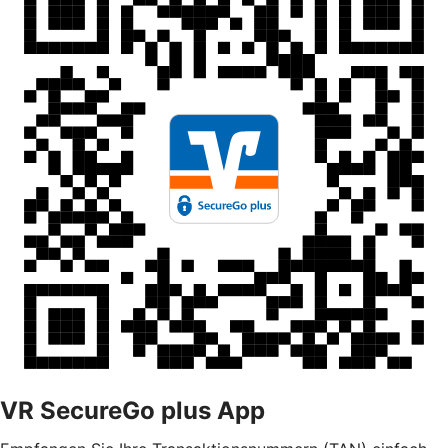
VR SecureGo plus App