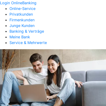
Login OnlineBanking
Online-Service
Privatkunden
Firmenkunden
Junge Kunden
Banking & Verträge
Meine Bank
Service & Mehrwerte