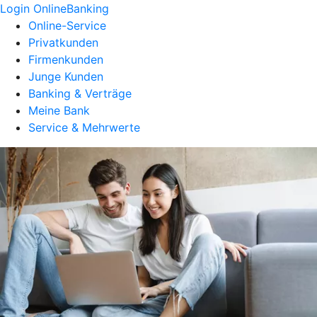
Login OnlineBanking
Online-Service
Privatkunden
Firmenkunden
Junge Kunden
Banking & Verträge
Meine Bank
Service & Mehrwerte